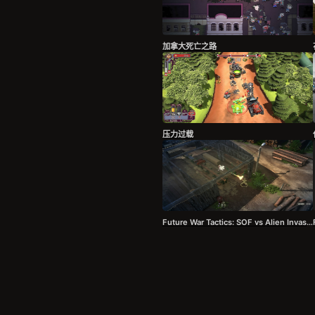
加拿大死亡之路
压力过载
Future War Tactics: SOF vs Alien Invasion – Turn-Based Strategy