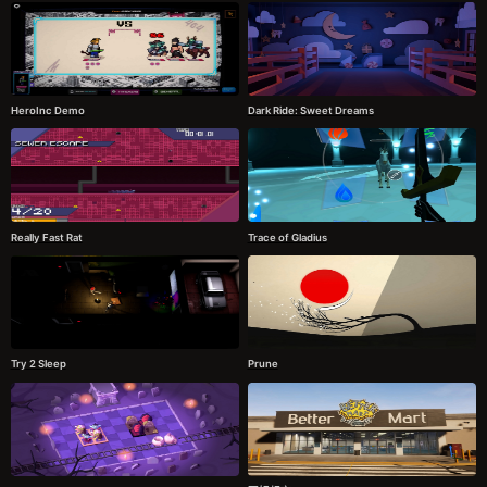
HeroInc Demo
Dark Ride: Sweet Dreams
Really Fast Rat
Trace of Gladius
Try 2 Sleep
Prune