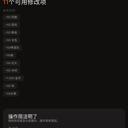
11
个可用修改项
金钱/资源
+50 奶酪
+50 面包
+50 粮食
+50 玄色
+50啤酒花
+50铁
+50 石头
+50 木材
+1.000 金币
+50 肉
+50水果
操作简洁明了
按修改项类型分类展示，操作简单直观。