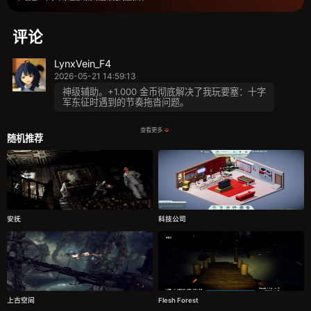
评论
LynxVein_F4
2026-05-21 14:59:13
神级辅助。+1.000 金币彻底解决了我玩要塞：十字
军东征时遇到的节奏拖沓问题。
查看更多
随机推荐
安抚
科技公司
上古空间
Flesh Forest