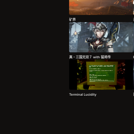
矿界
真・三国无双７ with 猛将传
Terminal Lucidity