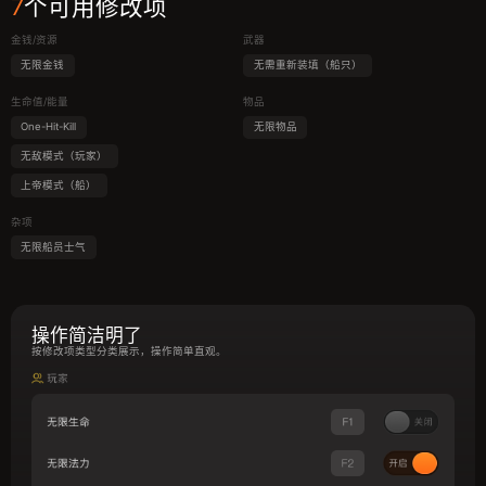
7
个可用修改项
金钱/资源
武器
无限金钱
无需重新装填（船只）
生命值/能量
物品
One-Hit-Kill
无限物品
无敌模式（玩家）
上帝模式（船）
杂项
无限船员士气
操作简洁明了
按修改项类型分类展示，操作简单直观。