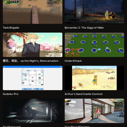
Tank Brigade
Berserker 2: The Saga of Hilde
樱花，萌放。-as the Night's, Reincarnation-
UnderAttack
Sudoku-Pro
Arthur's Sand Castle Contest
Deathground
Gun Shop Manager