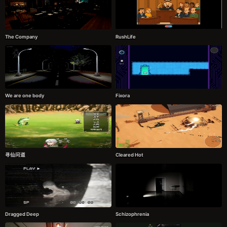
The Company
RushLife
We are one body
Fixora
寻仙问道
Cleared Hot
Dragged Deep
Schizophrenia