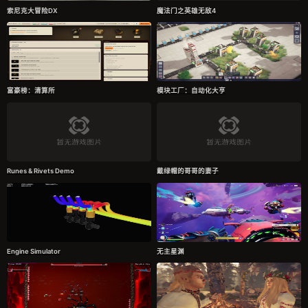
索尼克大冒险DX
魔法门之英雄无敌4
富豪榜：清算所
模块工厂：自动化大亨
Runes & Rivets Demo
戴绿帽的哥哥的妻子
Engine Simulator
无主星渊