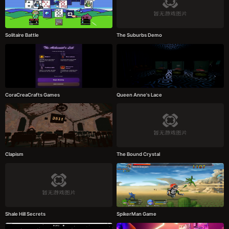
Solitaire Battle
The Suburbs Demo
CoraCreaCrafts Games
Queen Anne's Lace
Clapism
The Bound Crystal
Shale Hill Secrets
SpikerMan Game