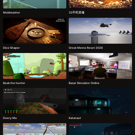
Moldwasher
33不朽灵魂
Dice Shaper
Great Meme Reset 2026
Beak the hunter
Bazar Simulator Online
Deery Me
Katanaut