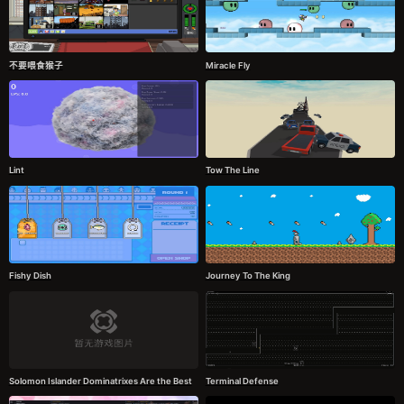
不要喂食猴子
Miracle Fly
Lint
Tow The Line
Fishy Dish
Journey To The King
Solomon Islander Dominatrixes Are the Best
Terminal Defense