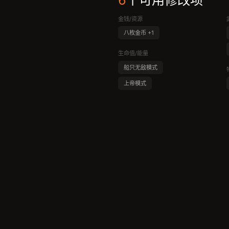
6
个可用修改项
金钱/资源
八枚金币 +1
生命值/能量
船只无敌模式
上帝模式