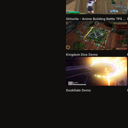
Girlsnite - Anime Building Battle TPS Demo
Kingdom Dice Demo
DuskGate Demo