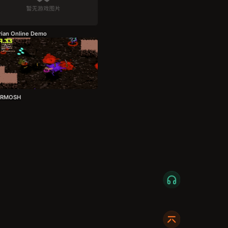
rian Online Demo
ERMOSH