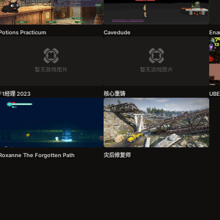
Potions Practicum
Cavedude
Ena
F1经理 2023
核心重铸
UB
Roxanne The Forgotten Path
‌‌灾后修复师