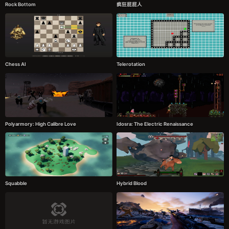
Rock Bottom
疯狂屁屁人
Chess AI
Telerotation
Polyarmory: High Calibre Love
Idosra: The Electric Renaissance
Squabble
Hybrid Blood