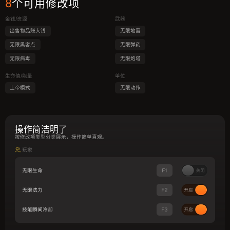
8
个可用修改项
金钱/资源
武器
出售物品赚大钱
无限地雷
无限黑客点
无限弹药
无限病毒
无限炮塔
生命值/能量
单位
上帝模式
无限动作
操作简洁明了
按修改项类型分类展示，操作简单直观。