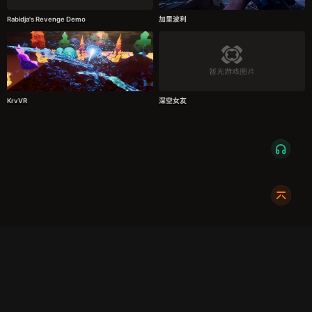
Rabidja's Revenge Demo
加里波利
KrvVR
深空女友
服务条款
隐私政策
发货条款
关于我们
成都明耀成科技有限公司
成都高新区新裕路466号1栋1单元15层1516
蜀ICP备2024108046号-1
关注我们:
友情链接:
奇游加速器
724Claw永动虾
暴喵修复匠
游侠网
商务合作请联系:
X7_002
dc@xmodhub.com