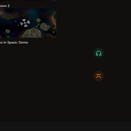
sion 2
ks In Space: Demo