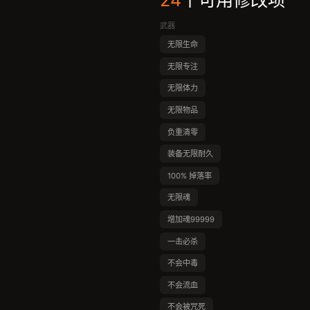
24
个可用修改项
武器
无限生命
无限专注
无限体力
无限物品
负重清零
装备无限耐久
100% 掉落率
无限魂
增加魂99999
一击必杀
不会中毒
不会流血
不会被咒死