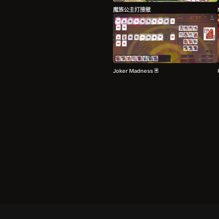
魔族公主打搜撤
Joker Madness 🃏
服务条款
|
隐私政策
|
发货条款
|
关于我们