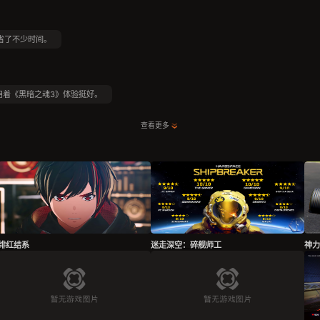
省了不少时间。
我用着《黑暗之魂3》体验挺好。
查看更多
绯红结系
迷走深空：碎舰师工
神力科