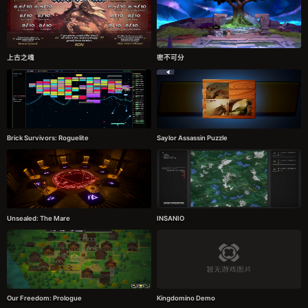
上古之魂
密不可分
Brick Survivors: Roguelite
Saylor Assassin Puzzle
Unsealed: The Mare
INSANIO
Our Freedom: Prologue
Kingdomino Demo