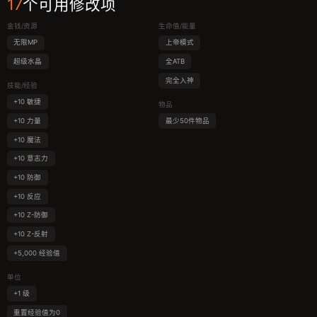
17
个可用修改项
金钱/资源
生命值/能量
无限MP
上帝模式
超级水晶
全ATB
完全入神
技能/经验
+10 敏捷
物品
+10 力量
最少50件物品
+10 魔法
+10 意志力
+10 防御
+10 反应
+10 Z-防御
+10 Z-反射
+5,000 经验值
单位
+1 级
重置经验值为0