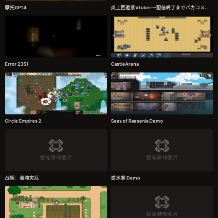
摩托GP14
炎上回避系Vtuber〜配信終了までバカコメから生き残れ〜
Error 2351
CastleArena
Circle Empires 2
Seas of Raesenia Demo
战锤：混沌灾厄
逆水寒 Demo