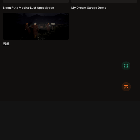
Neon Futa Mecha-Lust Apocalypse
My Dream Garage Demo
吞噬
服务条款
隐私政策
发货条款
关于我们
成都明耀成科技有限公司
成都高新区新裕路466号1栋1单元15层1516
蜀ICP备2024108046号-1
关注我们:
友情链接:
奇游加速器
724Claw永动虾
暴喵修复匠
游侠网
商务合作请联系:
X7_002
dc@xmodhub.com