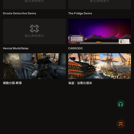
Droste Detective Demo
The Fridge Demo
Hentai World Relax
CARGOGO
细胞分裂:断罪
海盗：加勒比猎杀