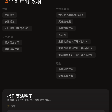
14
个可用修改项
武器
生命值/能量
无需装弹
无限肾上腺素/无限冲刺
快速瞄准
无感染进展
无限弹药（突击步枪）
最高药品等级
无流血
技能/经验
重置饥饿值（打开背包时）
最大健身水平
重置口渴值（在打开物品栏时）
最高枪械等级
重置睡眠不足（在打开库存时）
建造
最高建造等级
最高采集等级
操作简洁明了
按修改项类型分类展示，操作简单直观。