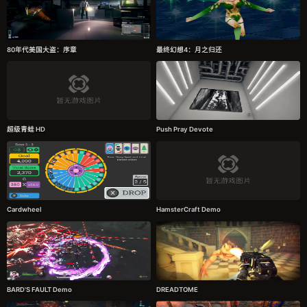
80年代美国大盗：序章
最终幻想4：月之归还
超级青蛙 HD
Push Pray Devote
Cardwheel
HamsterCraft Demo
BARD'S FAULT Demo
DREADTOME