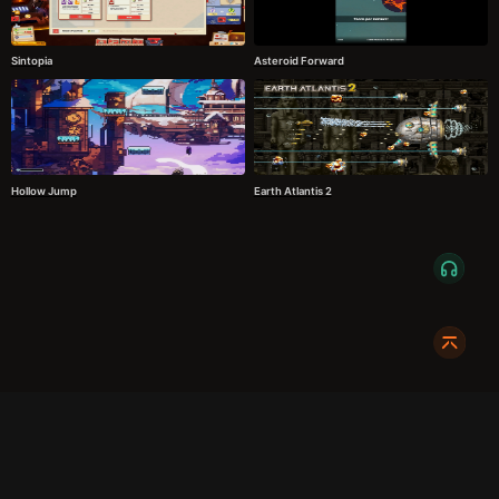
Sintopia
Asteroid Forward
Hollow Jump
Earth Atlantis 2
服务条款
隐私政策
发货条款
关于我们
成都明耀成科技有限公司
成都高新区新裕路466号1栋1单元15层1516
蜀ICP备2024108046号-1
关注我们:
友情链接:
奇游加速器
724Claw永动虾
暴喵修复匠
游侠网