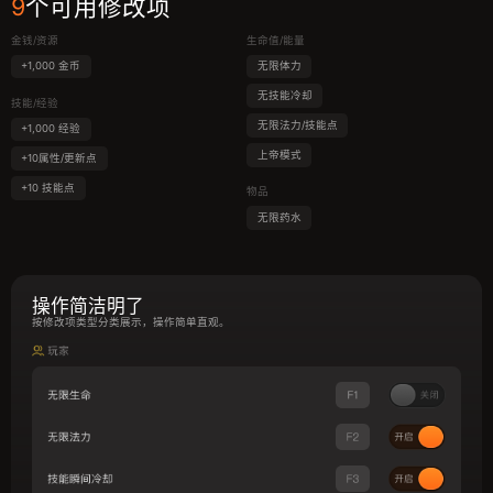
9
个可用修改项
金钱/资源
生命值/能量
+1,000 金币
无限体力
无技能冷却
技能/经验
无限法力/技能点
+1,000 经验
上帝模式
+10属性/更新点
+10 技能点
物品
无限药水
操作简洁明了
按修改项类型分类展示，操作简单直观。