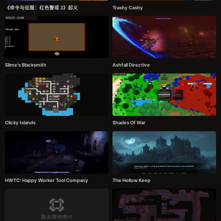
《命令与征服：红色警戒 3》起义
Trashy Cashy
Slime's Blacksmith
Ashfall Directive
Clicky Islands
Shades Of War
HWTC: Happy Worker Tool Company
The Hollow Keep