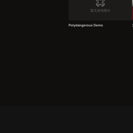
Polydangerous Demo
服务条款
|
隐私政策
|
发货条款
|
关于我们
成都明耀成科技有限公司
成都高新区新裕路466号1栋1单元15层1516
蜀ICP
友情链接:
奇游加速器
724Claw永动虾
暴喵修复匠