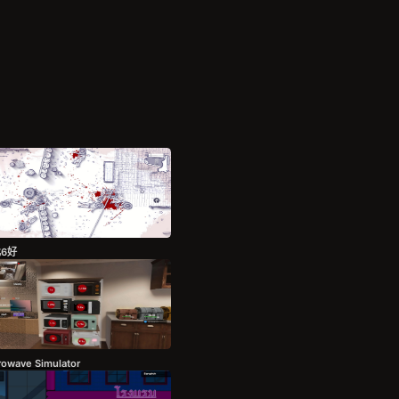
比6好
rowave Simulator