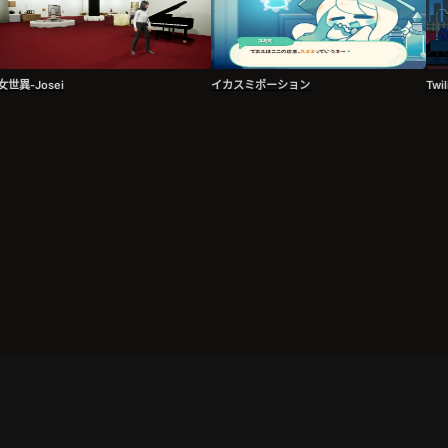
女世異-Josei
イカスミポーション
Twil
备2024108046号-1
游侠网