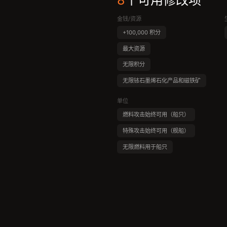
8
个可用修改项
金钱/资源
+100,000 积分
最大资源
无限积分
无限铱石墨烯石化产品和磁铁矿
单位
燃料攻击始终可用（船只）
特殊攻击始终可用（舰船）
无限燃料用于船只