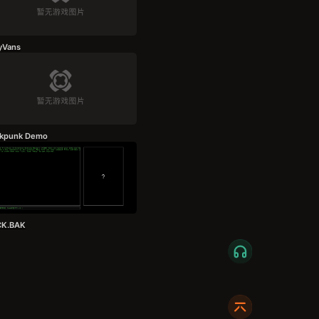
yVans
kpunk Demo
K.BAK