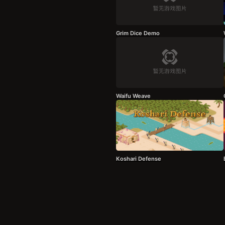
Grim Dice Demo
Waifu Weave
Koshari Defense