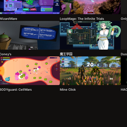
WizardWare
LoopMage: The Infinite Trials
Onl
Coney's
魔王学园
Dus
BODYguard: CellWars
Mine Click
HAC