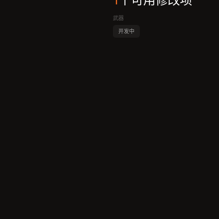
1
个可用修改项
武器
开发中