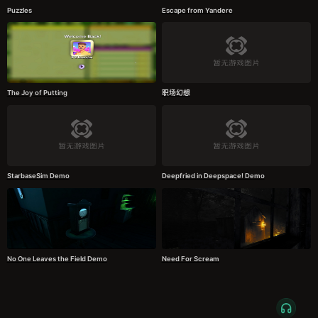
Puzzles
Escape from Yandere
The Joy of Putting
职场幻想
StarbaseSim Demo
Deepfried in Deepspace! Demo
No One Leaves the Field Demo
Need For Scream