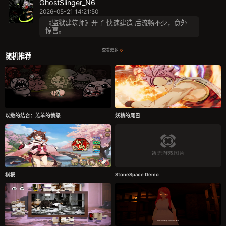
GhostSlinger_N6
2026-05-21 14:21:50
《监狱建筑师》开了 快速建造 后流畅不少，意外
惊喜。
查看更多
随机推荐
以撒的结合：羔羊的愤怒
妖精的尾巴
棋桜
StoneSpace Demo