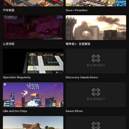
汽车制造
Zeus + Poseidon
心灵夺取
噬神者2：狂怒解放
Operation Singularity
Discovery Islands Demo
Lillie and the Chips
Sweet Kitten