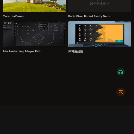
Tavernia Demo
Panic Files: Buried Sanity Demo
Idle Awakening: Mages Path
体育用品店
服务条款
隐私政策
发货条款
关于我们
成都明耀成科技有限公司
成都高新区新裕路466号1栋1单元15层1516
蜀ICP备2024108046号-1
关注我们:
友情链接:
奇游加速器
724Claw永动虾
暴喵修复匠
游侠网