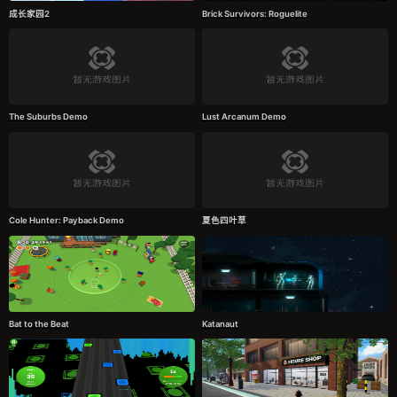
成长家园2
Brick Survivors: Roguelite
The Suburbs Demo
Lust Arcanum Demo
Cole Hunter: Payback Demo
夏色四叶草
Bat to the Beat
Katanaut