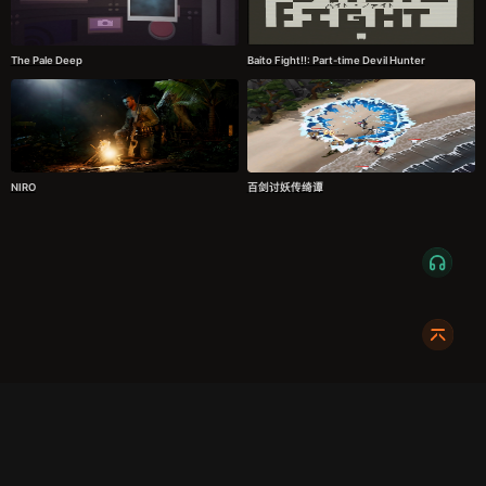
The Pale Deep
Baito Fight!!: Part-time Devil Hunter
NIRO
百剑讨妖传绮谭
服务条款
隐私政策
发货条款
关于我们
成都明耀成科技有限公司
成都高新区新裕路466号1栋1单元15层1516
蜀ICP备2024108046号-1
关注我们:
友情链接:
奇游加速器
724Claw永动虾
暴喵修复匠
游侠网