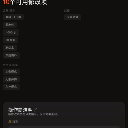
10
个可用修改项
金钱/资源
武器
废料 +1.000
无需装弹
零废料
1.000 水
50 燃料
冻结水
冻结燃料
生命值/能量
上帝模式
无限弹药
车神模式
操作简洁明了
按修改项类型分类展示，操作简单直观。