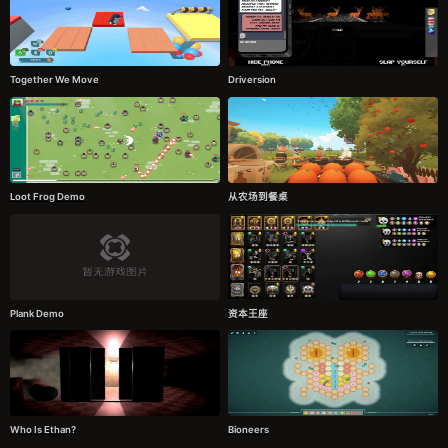
Together We Move
Driversion
Loot Frog Demo
从农场到餐桌
Plank Demo
资本王座
Who Is Ethan?
Bioneers