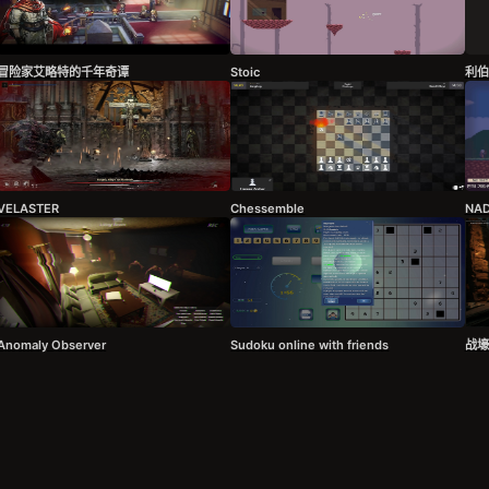
冒险家艾略特的千年奇谭
Stoic
利伯
VELASTER
Chessemble
NA
Anomaly Observer
Sudoku online with friends
战壕