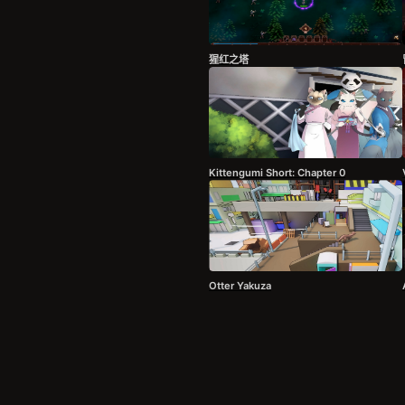
猩红之塔
Kittengumi Short: Chapter 0
Otter Yakuza