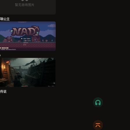
琳公主
D
传说