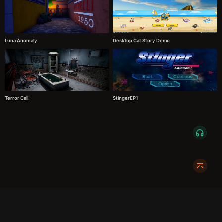
Luna Anomaly
DeskTop Cat Story Demo
Terror Call
StingerEP1
服务条款
隐私政策
发货条款
关于我们
成都明耀成科技有限公司
成都高新区新裕路466号1栋1单元15层1516
蜀ICP备2024108046号-1
关注我们: