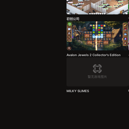
初创公司
Avalon Jewels 2 Collector's Edition
MILKY SLIMES