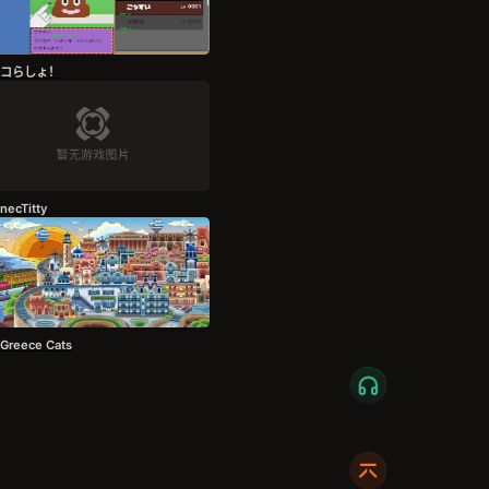
コらしょ！
necTitty
 Greece Cats