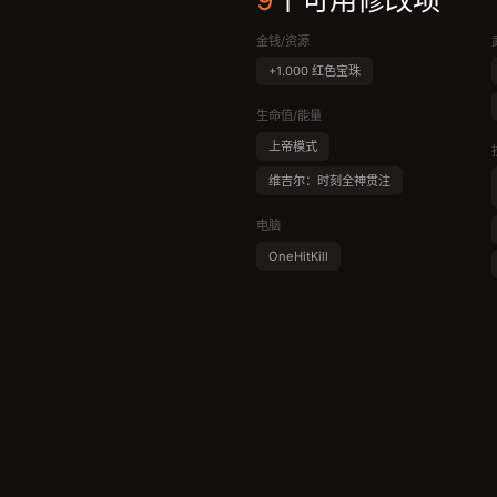
9
个可用修改项
金钱/资源
+1.000 红色宝珠
生命值/能量
上帝模式
维吉尔：时刻全神贯注
电脑
OneHitKill