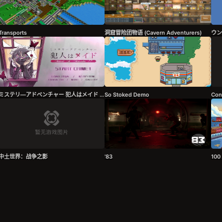
Transports
洞窟冒险团物语 (Cavern Adventurers)
ウン
ミステリ―アドベンチャー 犯人はメイド Demo
So Stoked Demo
Con
中土世界：战争之影
'83
100