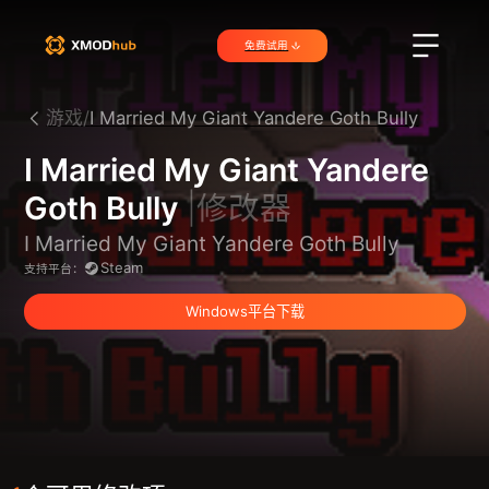
免费试用
游戏/
I Married My Giant Yandere Goth Bully
I Married My Giant Yandere
Goth Bully
|修改器
I Married My Giant Yandere Goth Bully
Steam
支持平台：
Windows平台下载