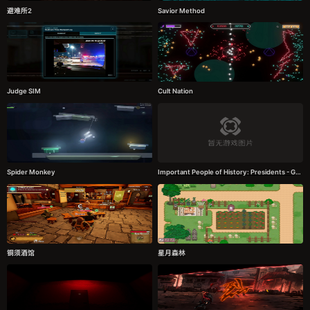
避难所2
Savior Method
Judge SIM
Cult Nation
Spider Monkey
Important People of History: Presidents - George Washington Demo
铜须酒馆
星月森林