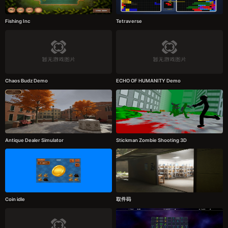
Fishing Inc
Tetraverse
Chaos Budz Demo
ECHO OF HUMANITY Demo
Antique Dealer Simulator
Stickman Zombie Shooting 3D
Coin idle
取件码