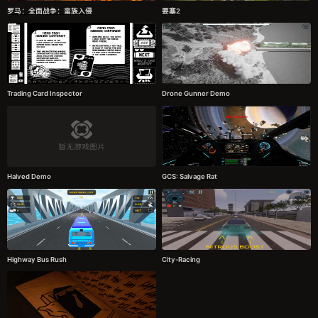
罗马：全面战争：蛮族入侵
要塞2
Trading Card Inspector
Drone Gunner Demo
Halved Demo
GCS: Salvage Rat
Highway Bus Rush
City-Racing