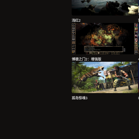
浅红2
博德之门2：增强版
孤岛惊魂3