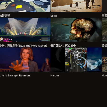
独臂烹饪
Silica
王国
小骨：英雄杀手(Skul: The Hero Slayer)
僵尸部队4：死亡战争
终极
Life is Strange: Reunion
Karous
Hun