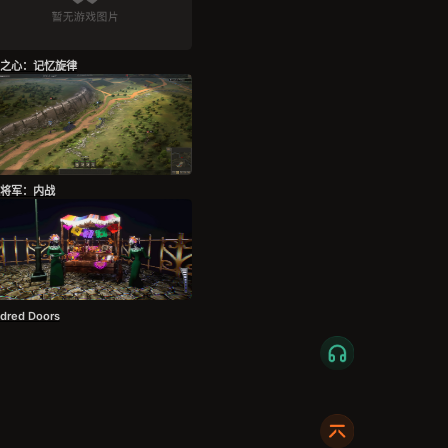
之心：记忆旋律
将军：内战
dred Doors