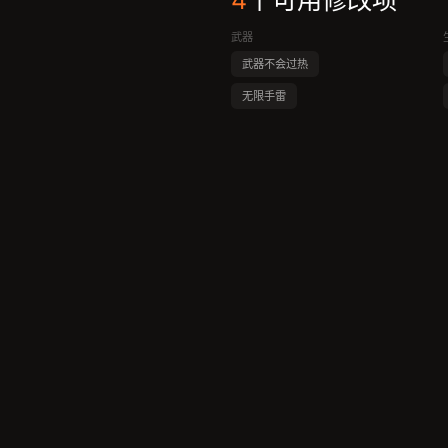
4
个可用修改项
武器
武器不会过热
无限手雷