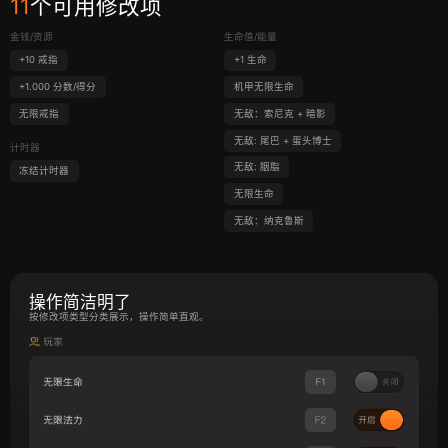
11
个可用修改项
金钱/资源
生命值/能量
+10 戒指
+1 生命
+1.000 分数/得分
机甲无限生命
无限戒指
无敌：索尼克 + 暗影
无敌: 尾巴 + 蛋头博士
计时器
无敌: 胭脂
冻结计时器
无限生命
无敌：纳克鲁斯
操作简洁明了
按修改项类型分类展示，操作简单直观。