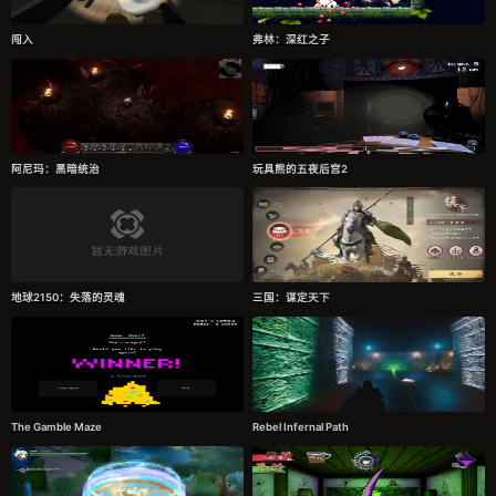
闯入
弗林：深红之子
阿尼玛：黑暗统治
玩具熊的五夜后宫2
地球2150：失落的灵魂
三国：谋定天下
The Gamble Maze
Rebel Infernal Path