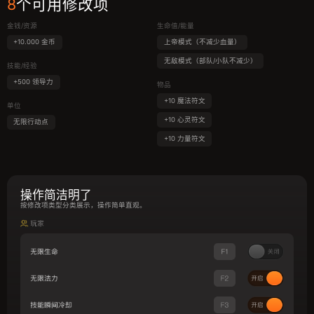
8
个可用修改项
金钱/资源
生命值/能量
+10.000 金币
上帝模式（不减少血量）
无敌模式（部队/小队不减少）
技能/经验
+500 领导力
物品
+10 魔法符文
单位
+10 心灵符文
无限行动点
+10 力量符文
操作简洁明了
按修改项类型分类展示，操作简单直观。