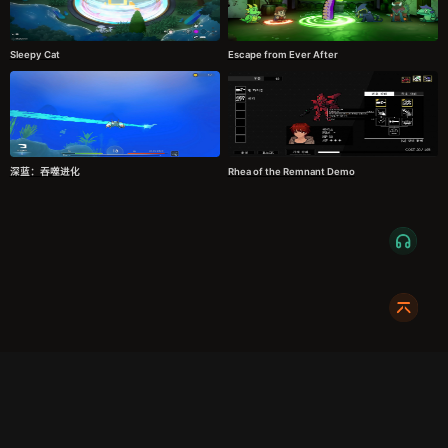
Sleepy Cat
Escape from Ever After
深蓝：吞噬进化
Rhea of the Remnant Demo
服务条款
隐私政策
发货条款
关于我们
成都明耀成科技有限公司
成都高新区新裕路466号1栋1单元15层1516
蜀ICP备2024108046号-1
关注我们:
友情链接:
奇游加速器
724Claw永动虾
暴喵修复匠
游侠网