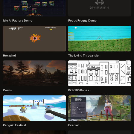
Idle AI Factory Demo
Focus Froggy Demo
Hexashell
The Living Threeangle
Cairns
Pick 100 Bones
Penguin Festival
Everlast