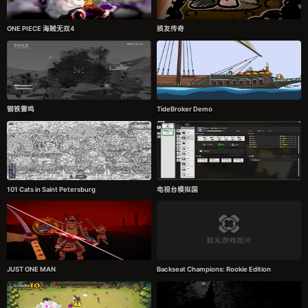
ONE PIECE 海贼无双4
损友传奇
钢铁雷鸣
TideBroker Demo
101 Cats in Saint Petersburg
电视台模拟国
JUST ONE MAN
Backseat Champions: Rookie Edition