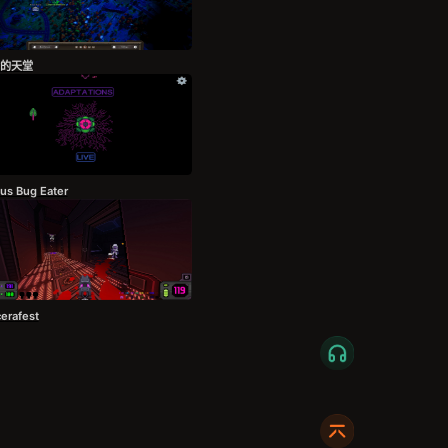
的天堂
us Bug Eater
erafest