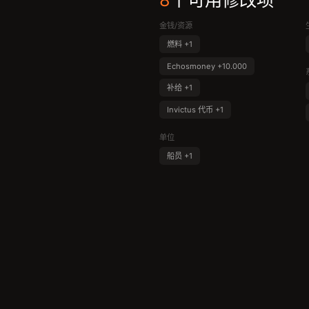
8
个可用修改项
金钱/资源
燃料 +1
Echosmoney +10.000
补给 +1
Invictus 代币 +1
单位
船员 +1