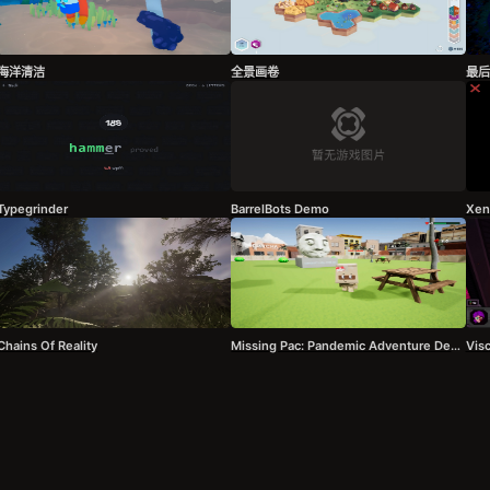
海洋清洁
全景画卷
最后
Typegrinder
BarrelBots Demo
Xen
Chains Of Reality
Missing Pac: Pandemic Adventure Demo
Visc