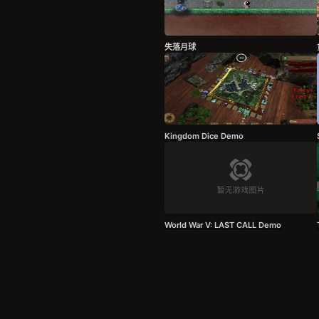
失落月球
Kingdom Dice Demo
World War V: LAST CALL Demo