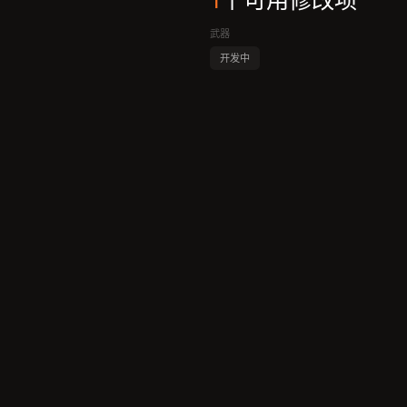
1
个可用修改项
武器
开发中