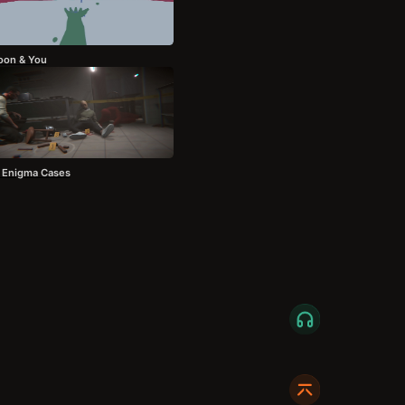
loon & You
 Enigma Cases