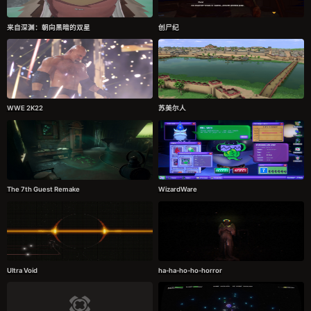
来自深渊：朝向黑暗的双星
创尸纪
WWE 2K22
苏美尔人
The 7th Guest Remake
WizardWare
Ultra Void
ha-ha-ho-ho-horror