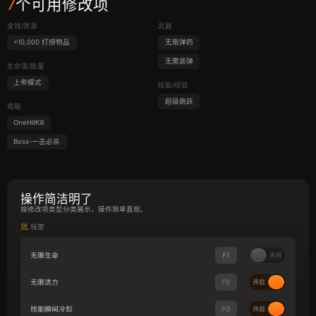
7
个可用修改项
金钱/资源
武器
+10,000 打捞物品
无限弹药
无需装弹
生命值/能量
上帝模式
技能/经验
超级跳跃
电脑
OneHitKill
Boss-一击必杀
操作简洁明了
按修改项类型分类展示，操作简单直观。