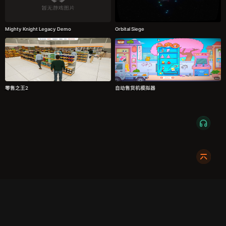
Mighty Knight Legacy Demo
Orbital Siege
零售之王2
自动售货机模拟器
服务条款
隐私政策
发货条款
关于我们
成都明耀成科技有限公司
成都高新区新裕路466号1栋1单元15层1516
蜀ICP备2024108046号-1
关注我们:
友情链接: