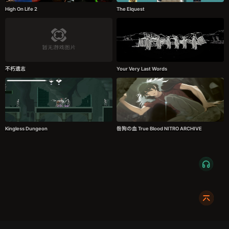
High On Life 2
The Elquest
不朽遗志
Your Very Last Words
Kingless Dungeon
咎狗の血 True Blood NITRO ARCHIVE