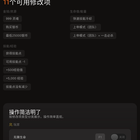
11
个可用修改项
金钱/资源
生命值/能量
999 灵魂
快速技能冷却
购买银币
上帝模式（团队）
最低25000银币
上帝模式（团队）+ 一击必杀
技能/经验
获得技能点
可用技能点 -1
+500经验值
+5,000 经验
技能点没有减少
操作简洁明了
按修改项类型分类展示，操作简单直观。