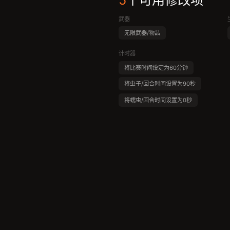
5
个可用修改项
武器
无限武器/物品
计时器
将比赛时间设定为60分钟
将虫子/回合时间设置为90秒
将蠕虫/回合时间设置为0秒