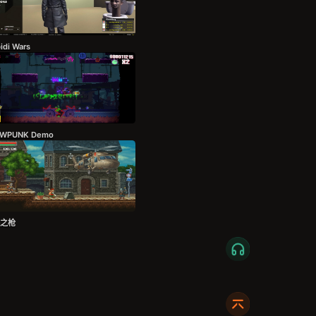
idi Wars
AWPUNK Demo
之枪