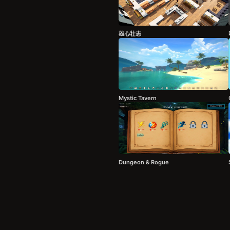
雄心壮志
Mystic Tavern
Dungeon & Rogue