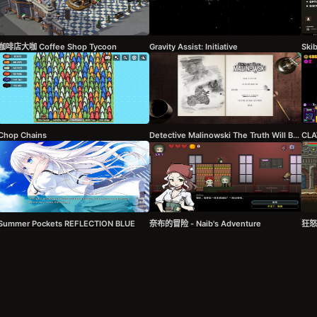
咖啡店大咖 Coffee Shop Tycoon
Gravity Assist: Initiative
Skib
Chop Chains
Detective Malinowski The Truth Will Be Revealed
CL
Summer Pockets REFLECTION BLUE
奈布的冒险 - Naib's Adventure
狂怒