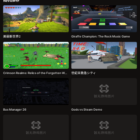
美丽新世界2
Giraffe Champion: The Rock Music Game
Crimson Realms: Relics of the Forgotten World
世紀末救急シティ
Bus Manager 26
Gods vs Steam Demo