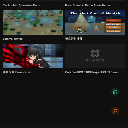
Cachuchin: By Waleles Demo
Brawl Squad X: Battle Arena Demo
Balls vs. Tombs
善良的财神爷
绯夜传奇 Remastered
Only DWARVES DIG Proper HOLES Demo