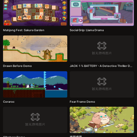
Mahjong Fest: Sakura Garden
Social Grip: Llama Drama
Drawn Before Demo
JACK: 1 % BATTERY - A Detective Thriller Demo
Coraroc
Fear Frame Demo