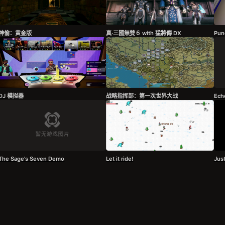
神偷：黄金版
真‧三國無雙６ with 猛將傳 DX
Pun
DJ 模拟器
战略指挥部：第一次世界大战
The Sage's Seven Demo
Let it ride!
Jus