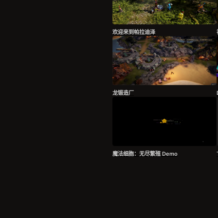
欢迎来到帕拉迪泽
龙锻造厂
魔法细胞：无尽繁殖 Demo