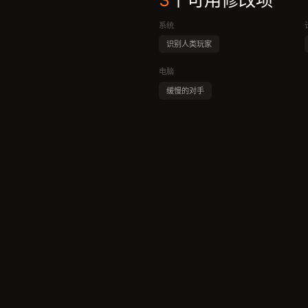
3
个可用修改项
系统
识别人类玩家
电脑
缓慢的对手