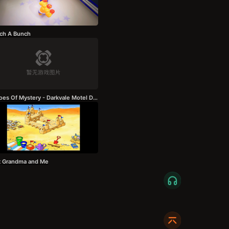
ch A Bunch
Echoes Of Mystery - Darkvale Motel Demo
t Grandma and Me