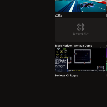
红视2
Black Horizon: Armada Demo
Hollows Of Rogue