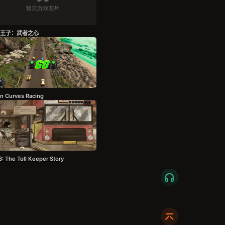
王子：武者之心
n Curves Racing
: The Toll Keeper Story