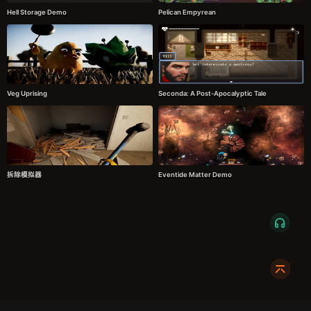
Hell Storage Demo
Pelican Empyrean
Veg Uprising
Seconda: A Post-Apocalyptic Tale
拆除模拟器
Eventide Matter Demo