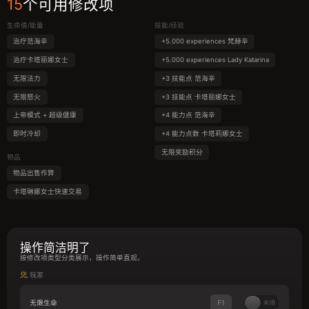
15
个可用修改项
生命值/能量
技能/经验
治疗范海辛
+5.000 experiences 梵赫辛
治疗卡塔丽娜女士
+5.000 experiences Lady Katarina
无限法力
+3 技能点 范海辛
无限怒火
+3 技能点 卡塔丽娜女士
上帝模式 + 超级健康
+4 能力点 范海辛
即时冷却
+4 能力点数 卡塔莉娜女士
无限奖励积分
物品
物品出售作弊
卡塔琳娜女士快速交易
操作简洁明了
按修改项类型分类展示，操作简单直观。