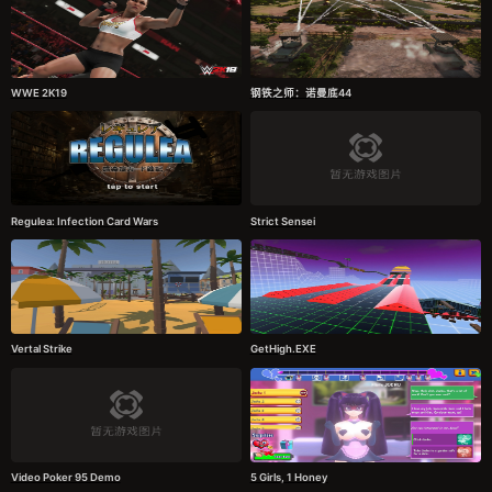
WWE 2K19
钢铁之师：诺曼底44
Regulea: Infection Card Wars
Strict Sensei
Vertal Strike
GetHigh.EXE
Video Poker 95 Demo
5 Girls, 1 Honey