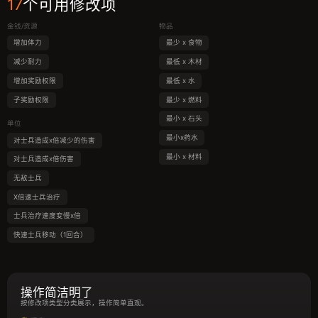
17
个可用修改项
金钱/资源
物品
增加体力
最少 x 食物
减少耐力
最低 x 木材
增加奖励权限
最低 x 水
子奖励权限
最少 x 燃料
最小 x 石头
单位
最小x药水
对士兵造成x倍减少的伤害
最小 x 材料
对士兵造成x倍伤害
无敌士兵
X倍速士兵治疗
士兵治疗速度变慢x倍
快速士兵移动（1回合）
操作简洁明了
按修改项类型分类展示，操作简单直观。