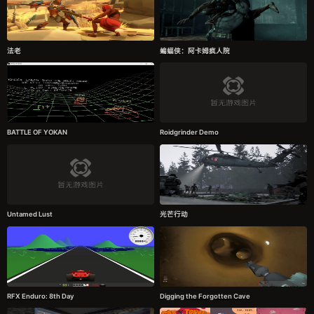
法老
蝙蝠侠：阿卡姆疯人院
BATTLE OF YOKAN
Roidgrinder Demo
Untamed Lust
光芒行动
RFX Enduro: 8th Day
Digging the Forgotten Cave