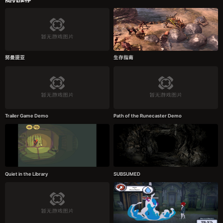
努曼提亚
生存指南
Trailer Game Demo
Path of the Runecaster Demo
Quiet in the Library
SUBSUMED