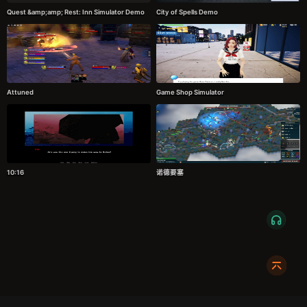
Quest &amp;amp; Rest: Inn Simulator Demo
City of Spells Demo
Attuned
Game Shop Simulator
10:16
诺德要塞